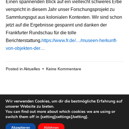
Einen spannenden Blick auf ein vielleicht schweres Erbe
verspricht in diesem Jahr unser Forschungsprojekt zu
Sammlungsgut aus kolonialen Kontexten. Wir sind schon
jetzt auf die Ergebnisse gespannt und danken der
Frankfurter Rundschau für die tolle
Berichterstattung.
https://www.fr.de/…/museen-herkunft-
von-objekten-der…
zu
Posted in
Aktuelles
•
Keine Kommentare
Forschungsprojekt
zu
kolonialem
Sammlungsgut
Wir verwenden Cookies, um dir die bestmögliche Erfahrung auf
gestartet
unserer Website zu bieten.
You can find out more about which cookies we are using or
switch them off in {setting]settings{/setting].
Copyright © 2026
Heimatverein Overledingerland e.V.
—
powered by
Suki
Akzeptieren
Ablehnen