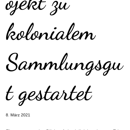
ojekt zu
kolonialem
Sammlungsgu
t gestartet
7.
8. März 2021
Mai
2021