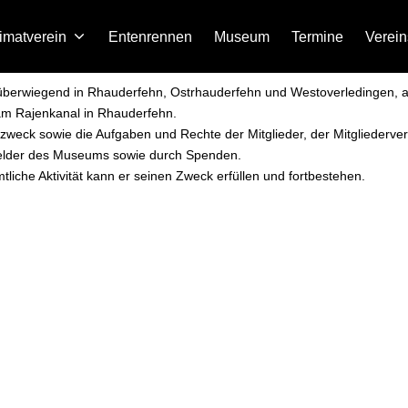
imatverein
Entenrennen
Museum
Termine
Verein
e überwiegend in Rhauderfehn, Ostrhauderfehn und Westoverledingen, a
l am Rajenkanal in Rhauderfehn.
nszweck sowie die Aufgaben und Rechte der Mitglieder, der Mitglieder
ttsgelder des Museums sowie durch Spenden.
mtliche Aktivität kann er seinen Zweck erfüllen und fortbestehen.