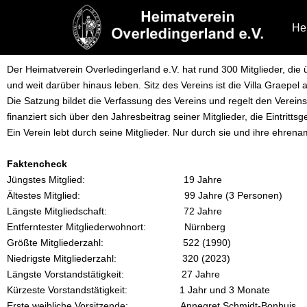
He
Der Heimatverein Overledingerland e.V. hat rund 300 Mitglieder, di
und weit darüber hinaus leben. Sitz des Vereins ist die Villa Graepe
Die Satzung bildet die Verfassung des Vereins und regelt den Verei
finanziert sich über den Jahresbeitrag seiner Mitglieder, die Eintri
Ein Verein lebt durch seine Mitglieder. Nur durch sie und ihre ehrena
Faktencheck
Jüngstes Mitglied: 19 Jahre
Ältestes Mitglied: 99 Jahre (3 Personen)
Längste Mitgliedschaft: 72 Jahre
Entferntester Mitgliederwohnort: Nürnberg
Größte Mitgliederzahl: 522 (1990)
Niedrigste Mitgliederzahl: 320 (2023)
Längste Vorstandstätigkeit: 27 Jahre
Kürzeste Vorstandstätigkeit: 1 Jahr und 3 Monate
Erste weibliche Vorsitzende: Annegret Schmidt-Bonhuis