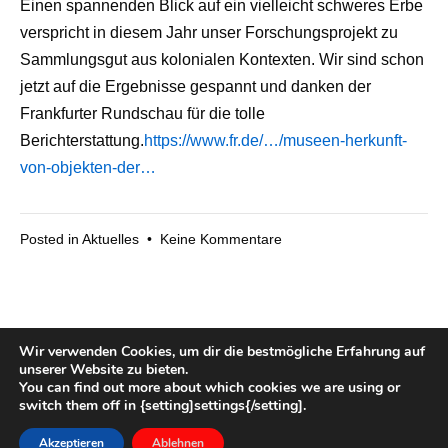
Einen spannenden Blick auf ein vielleicht schweres Erbe
verspricht in diesem Jahr unser Forschungsprojekt zu
Sammlungsgut aus kolonialen Kontexten. Wir sind schon
jetzt auf die Ergebnisse gespannt und danken der
Frankfurter Rundschau für die tolle
Berichterstattung.
https://www.fr.de/…/museen-herkunft-
von-objekten-der…
zu
Posted in
Aktuelles
•
Keine Kommentare
Forschungsprojekt
zu
kolonialem
Sammlungsgut
Wir verwenden Cookies, um dir die bestmögliche Erfahrung auf
gestartet
unserer Website zu bieten.
You can find out more about which cookies we are using or
switch them off in {setting]settings{/setting].
Copyright © 2026
Heimatverein Overledingerland e.V.
—
powered by
Suki
Akzeptieren
Ablehnen