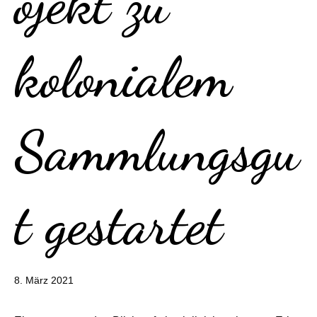
ojekt zu
kolonialem
Sammlungsgu
t gestartet
7.
8. März 2021
Mai
2021